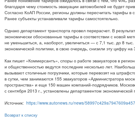
Ранее понижение тарифов ожидалось в связи с тем, что ФАС ра
благодаря чему стоимость эвакуации автомобилей не будет прив
Согласно КоАП России, регионы должны пересчитать тарифы в с
Ранее субъекты устанавливали тарифы самостоятельно.
Однако департамент транспорта провел перерасчет. В результат
экономически обоснованные тарифы в соответствии с новой ме
не уменьшиться, а, наоборот, увеличиться — с 7,1 тыс. до 8 тыс
экономической политики, в свою очередь, снизили эту цифру на 
Как пишет «Коммерсантъ», споры о работе эвакуаторов в регио
и общественностью ведутся последние несколько лет. Наиболь
вызывают столичные погрузчики, которые перевозят на штрафст
в сутки, чем занимаются 155 эвакуаторов «Администратора моск
пространства» и еще 150 машин компаний-подрядчиков. Моско
с сентября 2013 г., установлены департаментом экономической 
Источник:
https://www.autonews.ru/news/58997c429a7947609a45
Возврат к списку